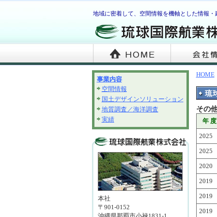
地域に密着して、空間情報を機軸とした情報・
HOME
事業内容
空間情報
琉
国土デザインソリューション
その
地質調査／海洋調査
実績
年
2025
2025
2020
2019
2019
本社
〒901-0152
2019
沖縄県那覇市小禄1831-1