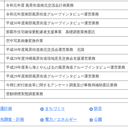
令和元年度 風景街道南北交流会計画業務
令和元年度南部風景街道グループインタビュー運営業務
平成30年度南部風景街道グループインタビュー運営業務
那覇市住宅確保要配慮者支援事業 基礎調査業務委託
空中写真画像変換作業
平成30年度風景街道南北交流会運営業務 北国
平成29年度沖縄風景街道現地意見交換会支援運営業務
平成29年度美ら海とやんばるの風景海道グループインタビュー運営業務
平成29年度南部風景街道グループインタビュー運営業務
今帰仁村行政改革に関するアンケート調査及び事務局補助委託業務
受動喫煙実態調査業務
通計画
まちづくり
防災
光調査・計画
電力／エネルギー
公園