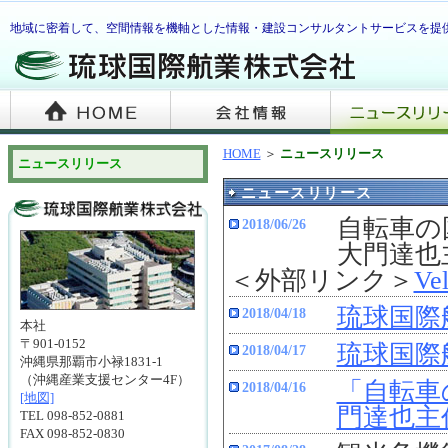
地域に密着して、空間情報を機軸とした情報・建設コンサルタントサービスを提
HOME
＞
ニュースリリース
ニュースリリース
ニュースリリース
自転車の国際会
2018/06/26
大門達也主
＜外部リンク＞
Ve
琉球国際
2018/04/18
本社
〒901-0152
琉球国際
2018/04/17
沖縄県那覇市小禄1831-1
（沖縄産業支援センター4F）
「自転車の国際
2018/04/16
[地図]
門達也主任
TEL 098-852-0881
FAX 098-852-0830