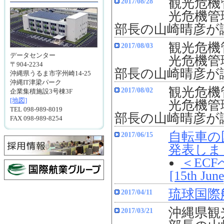
観光危機
2017/08/28
光危機管
部長の山崎晴彦が
観光危機
2017/08/03
データセンター
光危機管
〒904-2234
部長の山崎晴彦が
沖縄県うるま市字州崎14-25
沖縄IT津梁パーク
観光危機
2017/08/02
企業集積施設3号棟3F
[地図]
光危機管
TEL 098-989-8019
部長の山崎晴彦が
FAX 098-989-8254
自転車の国際会
2017/06/15
発表しま
＜ECFへ
[15th June
琉球国際
2017/04/11
沖縄県観
2017/03/21